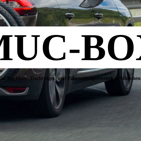
MUC-BO
I
hr Dachbox-, Dachträger- und Fahrradträgerverleih in München